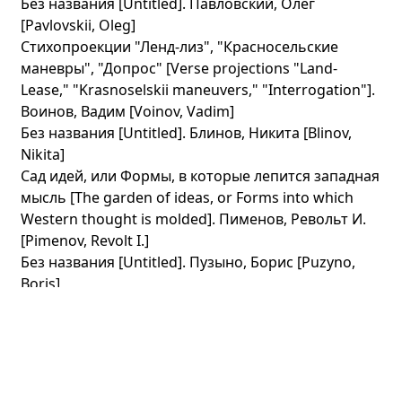
Без названия [Untitled]. Павловский, Олег
[Pavlovskii, Oleg]
Стихопроекции "Ленд-лиз", "Красносельские
маневры", "Допрос" [Verse projections "Land-
Lease," "Krasnoselskii maneuvers," "Interrogation"].
Воинов, Вадим [Voinov, Vadim]
Без названия [Untitled]. Блинов, Никита [Blinov,
Nikita]
Сад идей, или Формы, в которые лепится западная
мысль [The garden of ideas, or Forms into which
Western thought is molded]. Пименов, Револьт И.
[Pimenov, Revolt I.]
Без названия [Untitled]. Пузыно, Борис [Puzyno,
Boris]
Раиса [Raisa]. Аксельрод, Дмитрий [Aksel’rod,
Dmitrii]
В собачнике, Яма (рассказы) [In the dog lover, a Pit
(stories)]. Долинин, Вячеслав [Dolinin, Viacheslav]
Тупики нашего возрождения [Dead ends of our