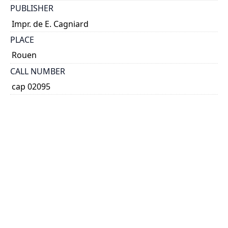
PUBLISHER
Impr. de E. Cagniard
PLACE
Rouen
CALL NUMBER
cap 02095
TYPE OF RESOURCE
text
EXTENT
32 p.
NOTE
At head of title: Académie des sciences, belles-lettres
et arts de Rouen.
Author's presentation copy.
SUBJECT(S)