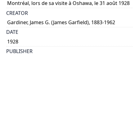
Montréal, lors de sa visite à Oshawa, le 31 août 1928
CREATOR
Gardiner, James G. (James Garfield), 1883-1962
DATE
1928
PUBLISHER
s.n.
PLACE
Montréal?
CALL NUMBER
cap 01770
TYPE OF RESOURCE
text
EXTENT
14 p.