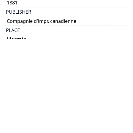
1881
PUBLISHER
Compagnie d'impr. canadienne
PLACE
Montréal
CALL NUMBER
cap 01735
TYPE OF RESOURCE
text
EXTENT
ix, 36, [2] p. : port.
NOTE
Caption title: Panégyrique de Messire Édouard
Crevier, V.-G.
SUBJECT(S)