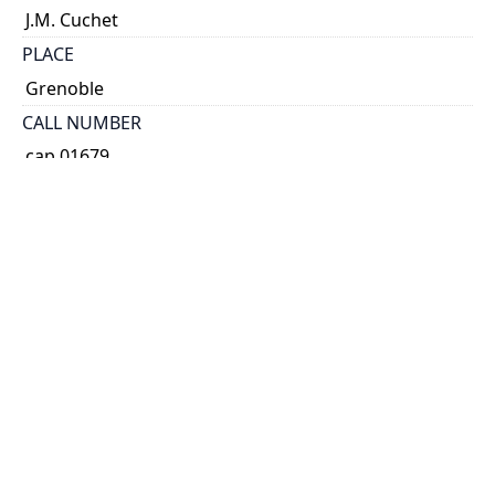
J.M. Cuchet
PLACE
Grenoble
CALL NUMBER
cap 01679
TYPE OF RESOURCE
text
EXTENT
18 p.
NOTE
'Subsistance des habitants de l'Amérique
septentrionale': p. 3-18
Caption title.
SUBJECT(S)
Acadians.