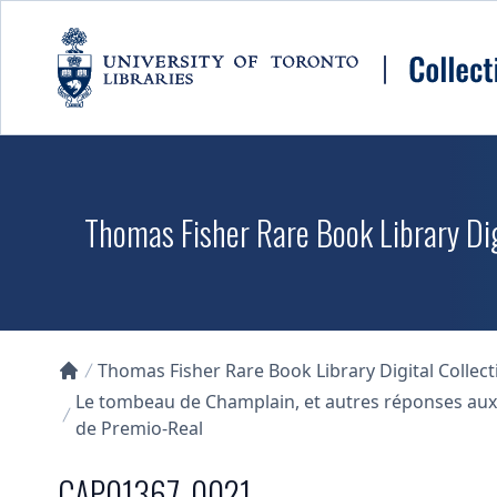
Skip to main content
Thomas Fisher Rare Book Library Dig
Thomas Fisher Rare Book Library Digital Collect
Collections U of T Homepage
Le tombeau de Champlain, et autres réponses aux 
de Premio-Real
CAP01367_0021