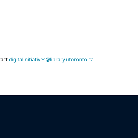
tact
digitalinitiatives@library.utoronto.ca