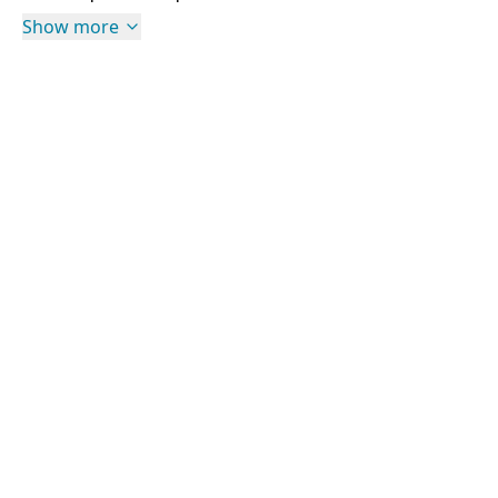
Show more
Rights Information
For rights and reproduction information please
contact
digitalinitiatives@library.utoronto.ca
©
2026
Collections U of T
. All Rights Reserved.