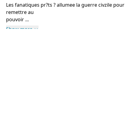
Les fanatiques pr?ts ? allumee la guerre civzile pour
remettre au
pouvoir ...
Show more
Rights Information
For rights and reproduction information please
contact
digitalinitiatives@library.utoronto.ca
©
2026
Collections U of T
. All Rights Reserved.