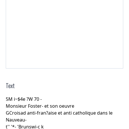
Text
5M i~$4e ?W 70 -
Monsieur Foster- et son oeuvre
GCroisad anti-fran?aise et anti catholique dans le
Nauveau-
t'' '*- 'Brunswi-c k