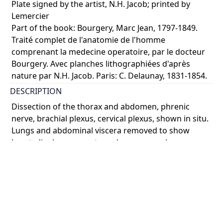
Plate signed by the artist, N.H. Jacob; printed by
Lemercier
Part of the book: Bourgery, Marc Jean, 1797-1849.
Traité complet de l'anatomie de l'homme
comprenant la medecine operatoire, par le docteur
Bourgery. Avec planches lithographiées d'après
nature par N.H. Jacob. Paris: C. Delaunay, 1831-1854.
DESCRIPTION
Dissection of the thorax and abdomen, phrenic
nerve, brachial plexus, cervical plexus, shown in situ.
Lungs and abdominal viscera removed to show
heart, diaphragm, aorta and psoas muscles.
Branches of ...
Show more
COLOUR
colour
PART OF