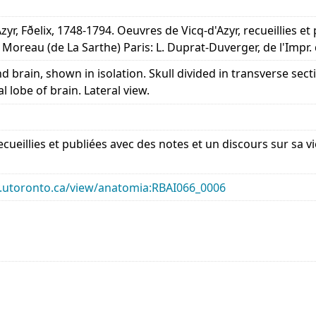
zyr, Fðelix, 1748-1794. Oeuvres de Vicq-d'Azyr, recueillies et
. Moreau (de La Sarthe) Paris: L. Duprat-Duverger, de l'Impr
d brain, shown in isolation. Skull divided in transverse se
l lobe of brain. Lateral view.
ecueillies et publiées avec des notes et un discours sur sa v
ary.utoronto.ca/view/anatomia:RBAI066_0006