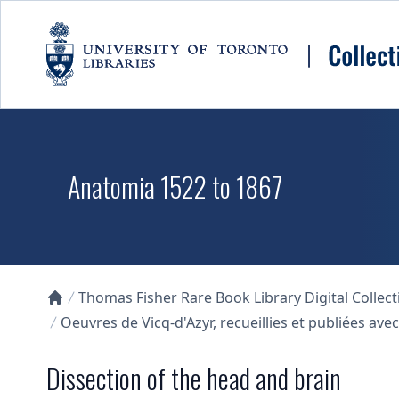
Skip to main content
Anatomia 1522 to 1867
Thomas Fisher Rare Book Library Digital Collect
Collections U of T Homepage
Oeuvres de Vicq-d'Azyr, recueillies et publiées ave
Dissection of the head and brain