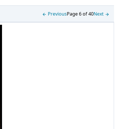
Previous
Page 6 of 40
Next