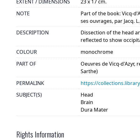
EXTENT / DIMENSIONS
23 x 17 cm.
NOTE
Part of the book: Vicq-d'A
ses ouvrages, par Jacq. L
DESCRIPTION
Dissection of the head an
reflected to show occipita
COLOUR
monochrome
PART OF
Oeuvres de Vicq-d'Azyr, r
Sarthe)
PERMALINK
https://collections.libr
SUBJECT(S)
Head
Brain
Dura Mater
Rights Information